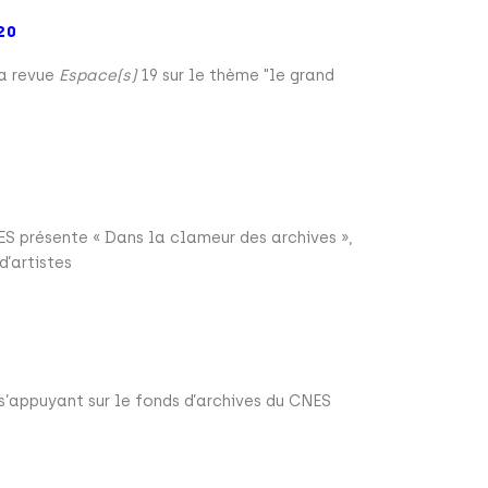
20
la revue
Espace(s)
19 sur le thème "le grand
S présente « Dans la clameur des archives »,
’artistes
s’appuyant sur le fonds d’archives du CNES